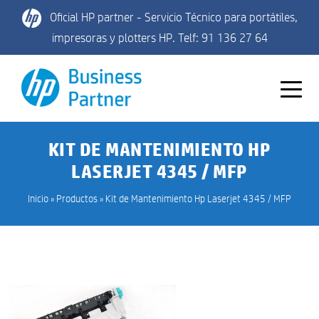
Oficial HP partner - Servicio Técnico para portátiles,
impresoras y plotters HP. Telf: 91 136 27 64
KIT DE MANTENIMIENTO HP
LASERJET 4345 / MFP
Inicio
»
Productos
»
Kit de Mantenimiento Hp Laserjet 4345 / MFP