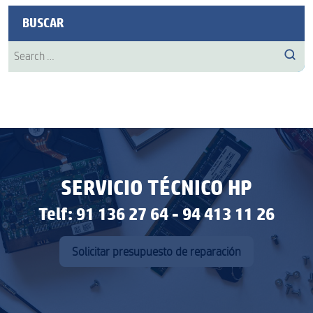
BUSCAR
Search
Sear
for:
SERVICIO TÉCNICO HP
Telf: 91 136 27 64 - 94 413 11 26
Solicitar presupuesto de reparación