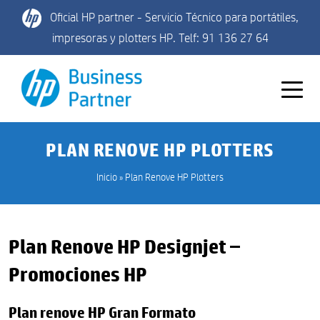
Oficial HP partner - Servicio Técnico para portátiles,
impresoras y plotters HP. Telf: 91 136 27 64
PLAN RENOVE HP PLOTTERS
Inicio
»
Plan Renove HP Plotters
Plan Renove HP Designjet –
Promociones HP
Plan renove HP Gran Formato