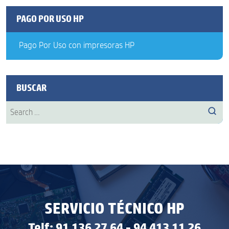
PAGO POR USO HP
Pago Por Uso con impresoras HP
BUSCAR
Search
Sear
for:
SERVICIO TÉCNICO HP
Telf: 91 136 27 64 - 94 413 11 26