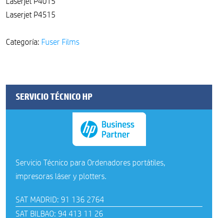
Laserjet P4015
Laserjet P4515
Categoría:
Fuser Films
SERVICIO TÉCNICO HP
Servicio Técnico para Ordenadores portátiles,
impresoras láser y plotters.
SAT MADRID: 91 136 2764
SAT BILBAO: 94 413 11 26