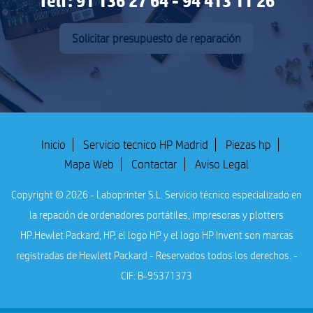
Telf: 91 136 27 64 - 94 413 11 26
Solicitar presupuesto de reparación
Inicio
Servicio tecnico HP Madrid
Piezas hp
Mapa Web
Contactar
Aviso Legal
Copyright © 2026 - Laboprinter S.L. Servicio técnico especializado en
la repación de ordenadores portátiles, impresoras y plotters
HP.
Hewlet Packard, HP, el logo HP y el logo HP Invent son marcas
registradas de Hewlett Packard - Reservados todos los derechos. -
CIF: B-95371373