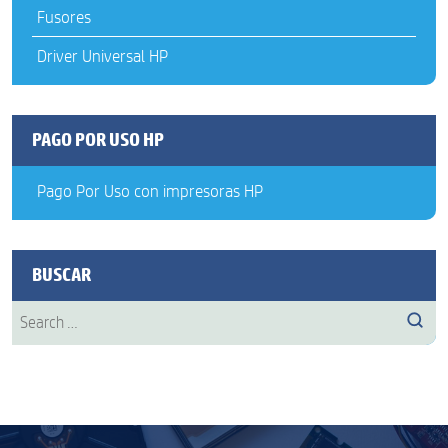
Fusores
Driver Universal HP
PAGO POR USO HP
Pago Por Uso con impresoras HP
BUSCAR
Search
Sear
for: